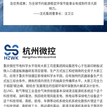
及优秀成果；为全球节约能源稳定环保节能事业有成制作非凡影
响力。
——沈氏集团董事长：沈卫立
重庆微控节电科学水平现有大新工司是集团网站集团专心于包装印刷板试
微入口通道板换器研发项目管理、生产方式加工和经销商的全资子大新工
司，应用于重庆市钱塘区新增坡科学水平园，应有独特的武器装备生产方
式加工综合条件，拥有的境内领先于的抽真空传播焊水平。大新工司全力
于祖国“碳达峰、碳结合”发展理念的低碳环保环保散热片解读决计划书，
在LNG、氡气等轻工业混合气体供给链基本深绿清洁能源机系统这个这个
科技领域，油料電池、热回收处理风能发电、核电站等深绿电力设备这个
这个科技领域，南航、航母、车俩等动机系统化机系统化散热片理这个这
个科技领域，南航核工业、移动通信基站、新清洁能源机系统车子等环控