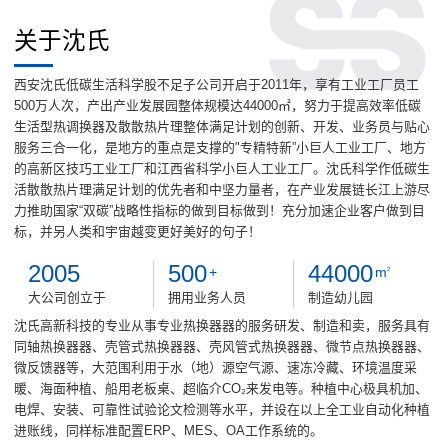
关于沈氏
西安沈氏低碳生活科学股不足子公司开启于2011年，享有工业工厂员工
500万人次，产出产业发展园整体规模达44000㎡，努力于提高效率低碳
生活型热调换器及散散热片理整体满足计划的创新、开发、业务员与贴心
服务三合一化，是地方的重点是支撑的"专精特新”小巨人工业工厂、地方
的高新区技巧工业工厂和江西省科学小巨人工业工厂。沈氏科学作低碳生
活散散热片理满足计划的优先者和中坚力量者，在产业发展链长江上游尽
力推助国家“双碳”战略性指标的做到目标做到！充分加速企业客户做到目
标，并另人类和宇宙越变更好美好的句子！
2005
500
44000
+
m
2
大公司创立于
拥用业务人员
制造幼儿园
沈氏高新科技的专业从事专业热换器器的服务研发、制造和卖，服务具有
同轴热换器器、壳管式热换器器、壳风管式热换器器、微节点热换器器、
微反馈器等，大范围利用于水（地）源空气源、速冻冷藏、环境温度采
暖、海面种植、船用老板桌、超临介CO₂来发电等。种植中心极具机加、
电焊、安装、可靠性试验论文检测等水平，并设在以上全工业自动化种植
进账线，同样标准配置ERP、MES、OA工作系统的。