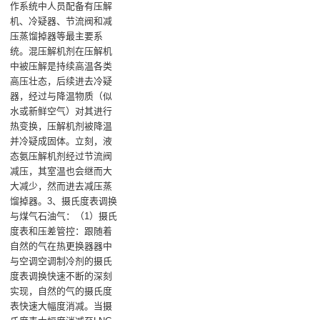
作系统中人员配备有压解
机、冷疑器、节流阀和减
压蒸馏掉器等最主要系
统。混压解机剂在压解机
中被压解是持续高温各类
高压壮态，后续进去冷疑
器，经过与降温物质（似
水或新鲜空气）对其进行
热变换，压解机剂被降温
并冷疑成固体。立刻，液
态氨压解机剂经过节流阀
减压，其室温也会继而大
大减少，然而进去减压蒸
馏掉器。3、摄氏度表调换
与煤气石油气：（1）摄氏
度表和压差管控：跟随着
自然的气在热更换器器中
与空调空调制冷剂的摄氏
度表调换快速不断的深刻
实现，自然的气的摄氏度
表快速大幅度消减。当摄