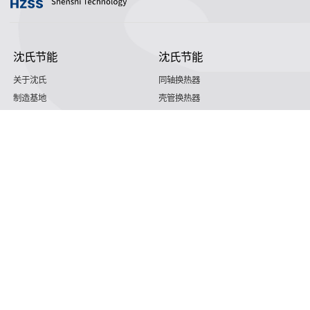
沈氏节能
沈氏节能
关于沈氏
同轴换热器
制造基地
壳管换热器
沈氏节能
塑料壳盘管式换热器
研发创新
印刷电路板式换热器（PCHE）
新闻媒体
沈氏节能:板翅式换热器（PFHE）
沈氏节能
板壳换热器
微反应器
沈氏节能
服务支持
HVAC
沈氏服务
冷链/冷藏
下载文档
家电/食品
全球服务网络
绿色电力
定制服务
海工船舶
视频