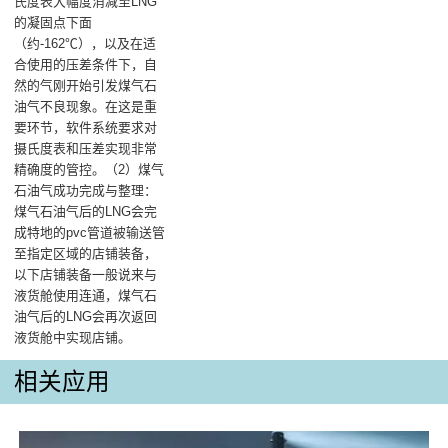
氏度表大幅度消减至LNG
的凝固点下面
（约-162℃），以及在适
合使用的压差条件下，自
然的气刚开始引发煤气石
油气不良现象。在这是重
要环节，软件系统要求对
摄氏度表和压差实现非常
精确度的管控。（2）煤气
石油气成功完成与整理：
煤气石油气后的LNG会完
成特地的pvc管道被输送管
至指定区域的店铺装备，
以下店铺装备一般说来与
液货舱使用连通，煤气石
油气后的LNG会再次返回
液货舱中实现店铺。
相关应用