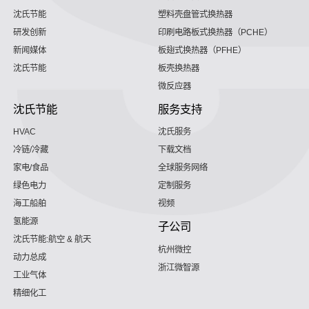
沈氏节能
塑料壳盘管式换热器
研发创新
印刷电路板式换热器（PCHE）
新闻媒体
板翅式换热器（PFHE）
沈氏节能
板壳换热器
微反应器
沈氏节能
服务支持
HVAC
沈氏服务
冷链/冷藏
下载文档
家电/食品
全球服务网络
绿色电力
定制服务
海工船舶
视频
氢能源
子公司
沈氏节能:航空 & 航天
杭州微控
动力总成
浙江微智源
工业气体
精细化工