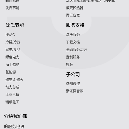
新闻媒体
沈氏节能:板翅式换热器（PFHE）
沈氏节能
板壳换热器
微反应器
沈氏节能
服务支持
HVAC
沈氏服务
冷链/冷藏
下载文档
家电/食品
全球服务网络
绿色电力
定制服务
海工船舶
视频
氢能源
子公司
航空 & 航天
杭州微控
动力总成
浙江微智源
工业气体
精细化工
介绍我们都
的服务电语