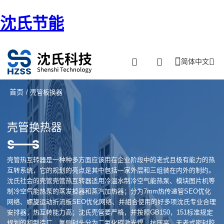
沈氏节能
简体中文
首页
/ 壳管板换器
壳管换热器
壳管热互转器是一种种多方面应该用在企业阶段中的老式且极有能力的热
互转系统，它的规划的亮点是其中包括一家外层和三组装在内外的制约。
沈氏社会的壳管壳管热互转器适用冷温水制冷空气能热泵、模块图片机等
制冷空气能热泵的蒸发掉器和蒸汽加热器；分为7mm热传递管SEO优化
网络、螺旋运动折流板SEO优化网络、并組合使用的好多项沈氏专业合理
安排器，热互转能力高；沈氏壳管要严格，并按照GB150，151标准规定
规划的和制造厂、氟侧封头分为二氧化碳激光焊，抗压高，无老式密封胶