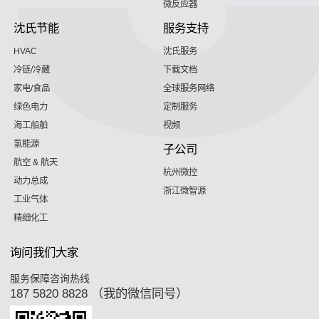
微反应器
沈氏节能
服务支持
HVAC
沈氏服务
冷链/冷藏
下载文档
家电/食品
全球服务网络
绿色电力
定制服务
海工船舶
视频
氢能源
子公司
航空 & 航天
杭州微控
动力总成
浙江微智源
工业气体
精细化工
询问我们大家
服务保障咨询热线
187 5820 8828 （我的微信同号）