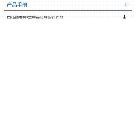
产品手册
同轴钢套管/壳管传热器物料样册
微的通道板换器的产品样册