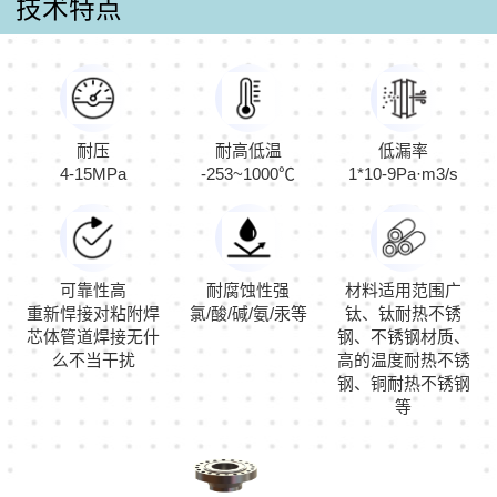
技术特点
耐压
耐高低温
低漏率
4-15MPa
-253~1000℃
1*10-9Pa·m3/s
可靠性高
耐腐蚀性强
材料适用范围广
重新悍接对粘附焊
氯/酸/碱/氨/汞等
钛、钛耐热不锈
芯体管道焊接无什
钢、不锈钢材质、
么不当干扰
高的温度耐热不锈
钢、铜耐热不锈钢
等