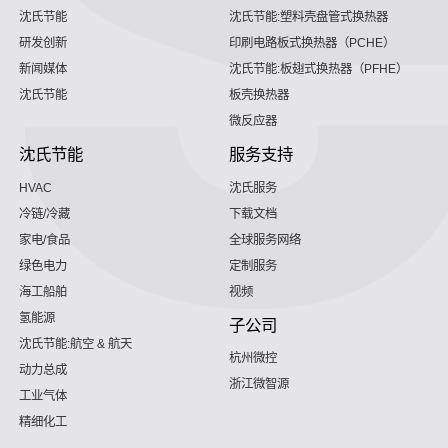
沈氏节能
沈氏节能:塑料壳盘管式换热器
研发创新
印刷电路板式换热器（PCHE）
新闻媒体
沈氏节能:板翅式换热器（PFHE）
沈氏节能
板壳换热器
微反应器
沈氏节能
服务支持
HVAC
沈氏服务
冷链/冷藏
下载文档
家电/食品
全球服务网络
绿色电力
定制服务
海工船舶
视频
氢能源
子公司
沈氏节能:航空 & 航天
杭州微控
动力总成
浙江微智源
工业气体
精细化工