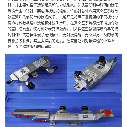
器，并主要包括于运输船只和动力机系统。沈氏高新科学科研的钛硬
质镁合金中冷器主要包括板翅式组成，传热器芯体应用真空室系统分
散氩弧焊的最简单的技巧成品，其道理是将若干意见层的不同板材厚
度的材料卷板通过流道和外貌生产后，在真空室系统感觉下增加有效
的重压与高温，使材料外表充沛融合。用类似这些氩弧焊最简单的技
巧制作业的芯体体现了无线接头、无对接焊缝、无所以另一类的意向
告警点等长处，其氩弧焊后的刚度，还有能起到对接焊缝的95%上
述，保障措施服务的优异能。