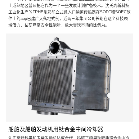
上成熟地区普及把它作为一个一些发展计划贮备枝术。沈氏高新科技
工业化生产的FPHE系彩印立式微入口通道传热器在SOFC和SOEC软
件上的app已建广大落地式例，近两三年集团公司长期在这个科技领
域借力，钻研產高安全性能量，放大餐饮市场的比例为。
船舶及船舶发动机用钛合金中间冷却器
沈氏高新科学和玉柴发动机达成合作，科研了船用钛硬质镁合金中冷