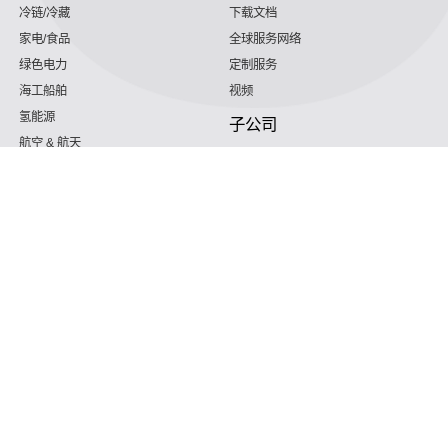
冷链/冷藏
下载文档
家电/食品
全球服务网络
绿色电力
定制服务
海工船舶
视频
氢能源
子公司
航空 & 航天
杭州微控
动力总成
浙江微智源
工业气体
精细化工
学习大家
服务于电语
187 5820 8828 （微信号同号）