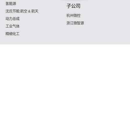
氢能源
子公司
沈氏节能:航空 & 航天
杭州微控
动力总成
浙江微智源
工业气体
精细化工
了解一下企业
服务管理咨询热线
187 5820 8828 （腾讯微信同号）
Copyright © 2026 佛山沈氏节能环保新材料技术股权不多工司 Support By