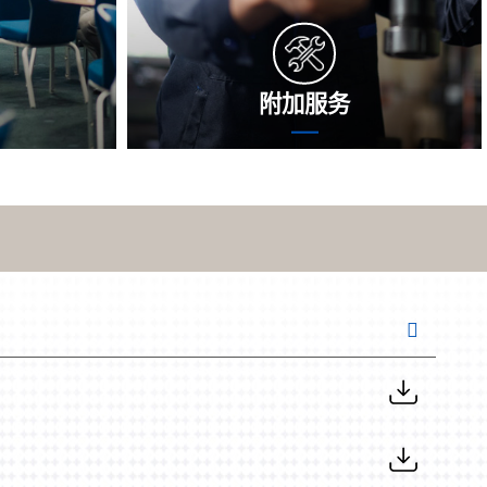
附加服务
合作实时随时
额外添加工作是沈氏创新网络在依据工作
掘出话题存
囿于为您供给数据的增加有效保障。沈氏
规划。不知是
创新网络将用明确的检查技术性，全方面
司更想让实现
论文检测专用设备控制部件，大排查透漏
能性的可能
高风险。研究背景检查数据，小编将供给
数据最适宜设备的可以，幫助您灰复出
产。