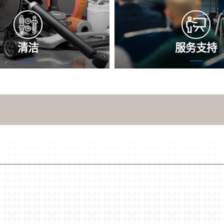
清洁
服务支持
中，板换器内外短信通道也许
沈氏创新科技正规保障团队
出的物、水碱等沉渣，使得热
待命，速度快确切地为您挖
下调，关系仪器性能指标和耗
在，并打造佳的来很好解决
关系研发使用率和仪器生命周
来很好解决目前的话题，公
息技术将依据仪器和现实的的
正规保障可以帮助您防范可
您选择板换器干净的策略，要
性。
持仪器好的操作心态。