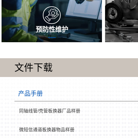
预防性维护
凭借定期进行的应对性检修，需要迅速找
在操作环节
到并彻底解决自身的疑问，变长热交换器
会1个沉淀
的安全使用生命周期，稳定性高能的稳定
转递使用率
文件下载
性高，提升 能效比，减掉问题风险存
能，以求
在，抓好热交换器保持地处最加阶段。
期。沈氏信
用现象，为
保
产品手册
同轴线管/壳管板换器厂品样册
微短信通道板换器物品样册