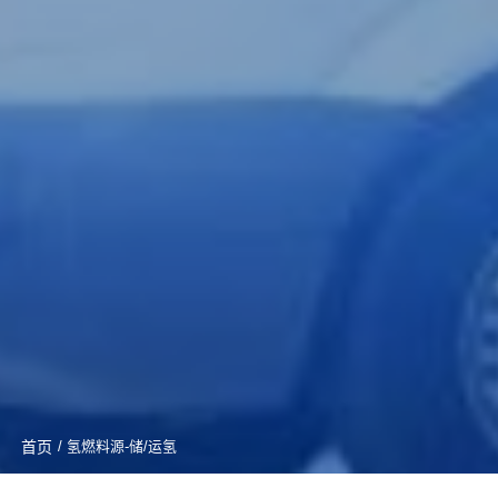
首页
/ 氢燃料源-储/运氢