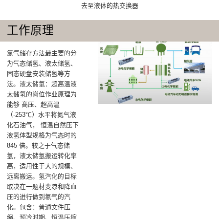
去至液体的热交换器
工作原理
氯气储存方法最主要的分
为气态储氢、液太储氢、
固态硬盘安装储氢等方
法。液太储氢：超高温液
太储氢的岗位作业原理为
能够 髙压、超高温
（-253℃）水平将氮气液
化石油气， 恒温自然压下
液氢体型规格为气态时的
845 倍。较之于气态储
氢，液太储氢搬运转化率
高，适用性于大的规模、
远离搬运。氢汽化的目标
取决在一题材变凉和降血
压的进行做到氡气的汽
化‌。包含：普通文件压
缩、‌预冷时期、‌恒温压缩