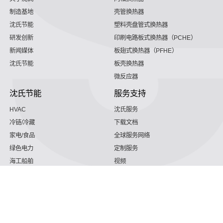
制造基地
壳管换热器
沈氏节能
塑料壳盘管式换热器
研发创新
印刷电路板式换热器（PCHE）
新闻媒体
板翅式换热器（PFHE）
沈氏节能
板壳换热器
微反应器
沈氏节能
服务支持
HVAC
沈氏服务
冷链/冷藏
下载文档
家电/食品
全球服务网络
绿色电力
定制服务
海工船舶
视频
氢能源
子公司
沈氏节能:航空 & 航天
杭州微控
动力总成
浙江微智源
工业气体