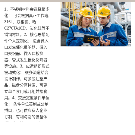
1、不锈钢材料会选择繁多
化： 可会根据真正工作选
316L、双相钢、哈
C276TA10Zr、炭化硅等不
锈钢材料。2、核心思想配
件个人定制化： 包含微入
口发生催化反响器、微入
口交织器、微入口板换
器、管式发生催化反响器
等设施。3、应运组织形式
被动式化： 很多流道结合
设计制作，可多股注塑产
品，磁盘分区控温，可建
立单个食用或几组并接食
用。4、交接宽度条件单位
化： 条件单位英制或公制
插口，也可供应私人企业
订制，有利与别的装备体
系间的对接。5、无逢项目
联接工艺企业化： 从试验