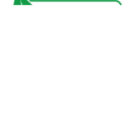
中文名字
沈氏节能
沈氏节能
关于沈氏
同轴换热器
制造基地
壳管换热器
沈氏节能
沈氏节能:塑料壳盘管式换热器