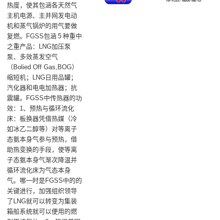
热度，使其包涵各天然气
主机电源、主并网发电动
机和蒸气锅炉的用气要做
复燃。FGSS包涵５种重中
之重产品：LNG加压泵
泵、多效蒸发空气
（Bolied Off Gas,BOG）
缩短机；LNG日用品罐；
汽化器和电电加热器；抗
震罐。FGSS中传热器的功
效：1、预热与循环流化
床‌：板换器凭借热媒（冷
如冰乙二醇等）对等离子
态氨本身气参与预热，借
助热变换的手段，使等离
子态氨本身气渐次降温并
循环流化床为气态本身
气。哪一时是FGSS中的的
关键进行，加强组织领导
了LNG就可以转变为集装
箱船系统就可以便用的燃