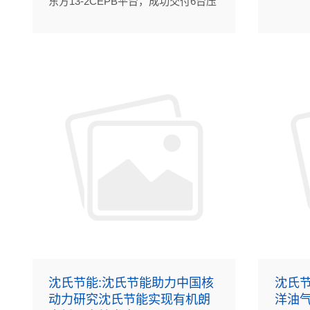
东方13-2CEPB平台，成功交付6台压
用于两
缩机后冷却器（PCHE）。
沈氏节能:沈氏节能助力中国核
沈氏节
动力研究沈氏节能实现有机朗
洋油