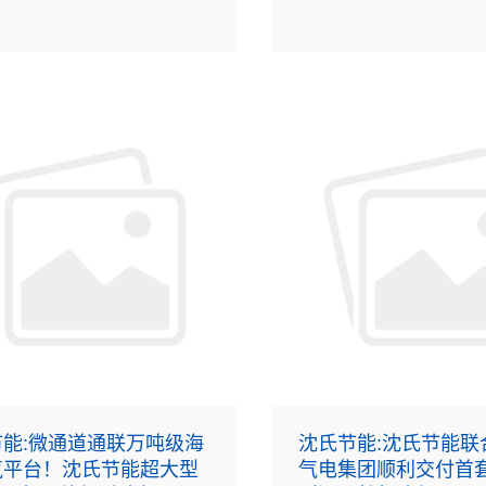
艘双燃料汽车滚装船。
（PCHE），用于中海石油
海西湖石油天然气作业公
天然气外输与终端设施能
目。
能:微通道通联万吨级海
沈氏节能:沈氏节能联
气平台！沈氏节能超大型
气电集团顺利交付首