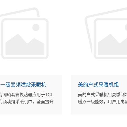
双一级变频喷焓采暖机
美的户式采暖机组
能同轴套管换热器应用于TCL
美的户式采暖机组夏季制
变频喷焓采暖机中，全面提升
暖双一级能效，用户用电
的可靠性和能效。
10%-15%，沈氏节能采
热器的高效换热能力在其
作用。