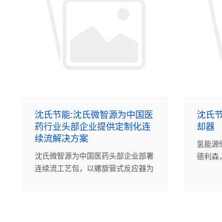
沈氏节能:沈氏微智源为中国医
沈氏
药行业头部企业提供定制化连
却器
续流解决方案
氢能源
沈氏微智源为中国医药头部企业部署
德利森
连续流工艺包，以螺旋管式反应器为
合作，
核心，提升本质安全与过程效率，降
冷却器
低OPEX，助力医药中间体生产实现
智能化、可持续升级