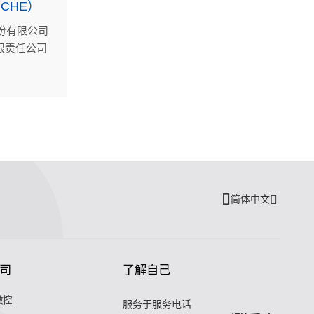
CHE）
股份有限公司
限责任公司
紧凑湿天然
S船级社检
搭载在中海
天然气作业
。标志着杭
印刷板式换
简体中文
司
了解自己
微控
服务于服务电话