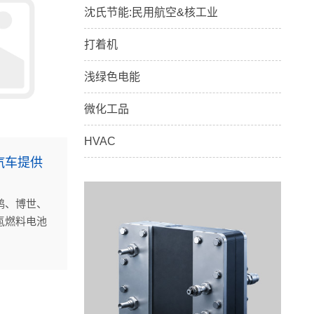
沈氏节能:民用航空&核工业
打着机
浅绿色电能
微化工品
HVAC
汽车提供
鸿、博世、
氢燃料电池
氢气预热