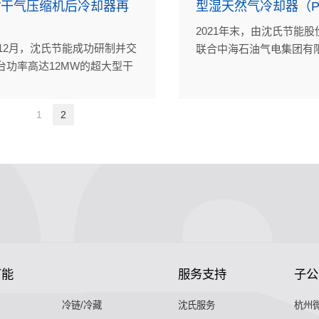
W干气压缩机后冷却器再
型湿天然气冷却器（P
2021年末，由沈氏节能
年12月，沈氏节能成功研制并交
联合中海石油气电集团有
台功率高达12MW的超大型干
研制的首套国产大型高效
机后冷却器（PCHE），为东
气冷却器（PCHE）经CC
洋油气平台再增产能。
验认证合格后正式交付，
1
2
油（中国）东海西湖石油
公司的某气田CEPA平台
州沈氏在海工领域的大型
热器正式量产。
节能
服务支持
子公
冷链/冷藏
沈氏服务
杭州