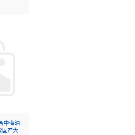
(中国)东
司西湖区域
力提升项
合中海油
套国产大